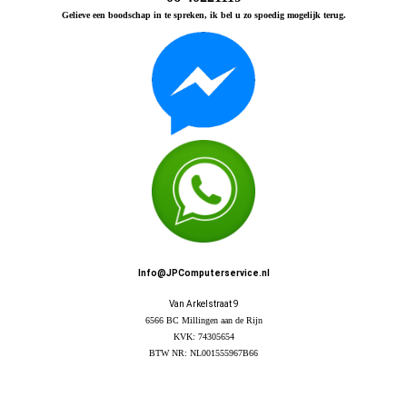
Gelieve een boodschap in te spreken, ik bel u zo spoedig mogelijk terug.
Info@JPComputerservice.nl
Van Arkelstraat 9
6566 BC Millingen aan de Rijn
KVK: 74305654
BTW NR: NL001555967B66