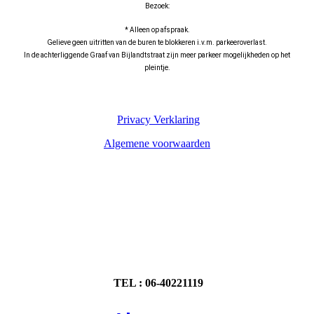
Bezoek:
* Alleen op afspraak.
Gelieve geen uitritten van de buren te blokkeren i.v.m. parkeeroverlast.
In de achterliggende Graaf van Bijlandtstraat zijn meer parkeer mogelijkheden op het
pleintje.
Privacy Verklaring
Algemene voorwaarden
TEL : 06-40221119