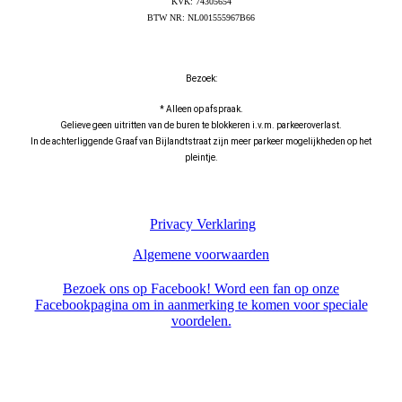
KVK: 74305654
BTW NR: NL001555967B66
Bezoek:
* Alleen op afspraak.
Gelieve geen uitritten van de buren te blokkeren i.v.m. parkeeroverlast.
In de achterliggende Graaf van Bijlandtstraat zijn meer parkeer mogelijkheden op het
pleintje.
Privacy Verklaring
Algemene voorwaarden
Bezoek ons op Facebook! Word een fan op onze
Facebookpagina om in aanmerking te komen voor speciale
voordelen.